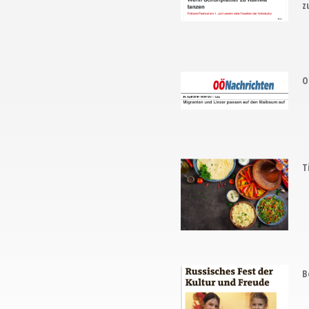
z
O
T
B