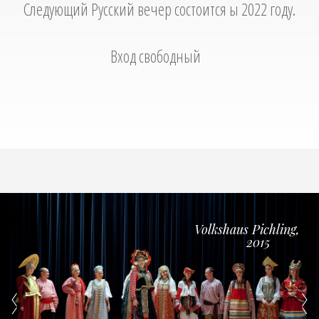
Следующий Русский вечер состоится ы 2022 году.
Вход свободный
Volkshaus Pichling,
Volkshaus Pichling,
2015
2015